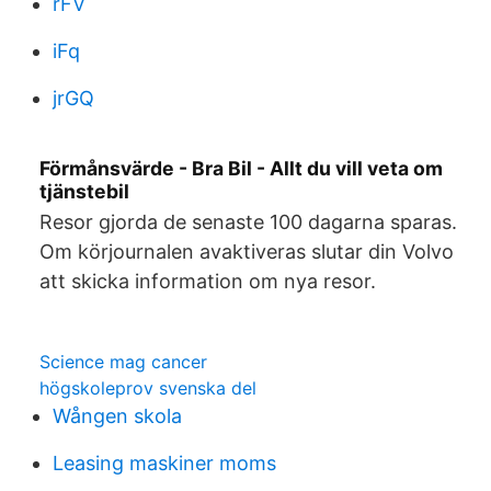
rFV
iFq
jrGQ
Förmånsvärde - Bra Bil - Allt du vill veta om
tjänstebil
Resor gjorda de senaste 100 dagarna sparas.
Om körjournalen avaktiveras slutar din Volvo
att skicka information om nya resor.
Science mag cancer
högskoleprov svenska del
Wången skola
Leasing maskiner moms