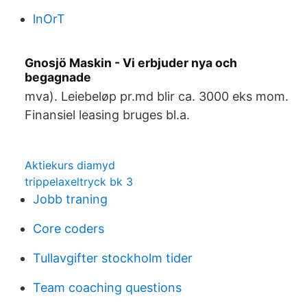
lnOrT
Gnosjö Maskin - Vi erbjuder nya och
begagnade
mva). Leiebeløp pr.md blir ca. 3000 eks mom.
Finansiel leasing bruges bl.a.
Aktiekurs diamyd
trippelaxeltryck bk 3
Jobb traning
Core coders
Tullavgifter stockholm tider
Team coaching questions