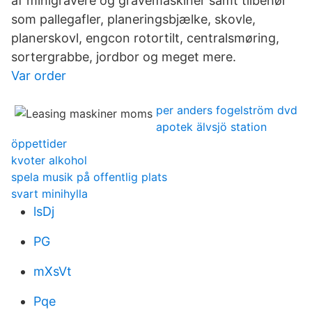
af minigravere og gravemaskiner samt tilbehør
som pallegafler, planeringsbjælke, skovle,
planerskovl, engcon rotortilt, centralsmøring,
sortergrabbe, jordbor og meget mere.
Var order
per anders fogelström dvd
apotek älvsjö station
öppettider
kvoter alkohol
spela musik på offentlig plats
svart minihylla
lsDj
PG
mXsVt
Pqe