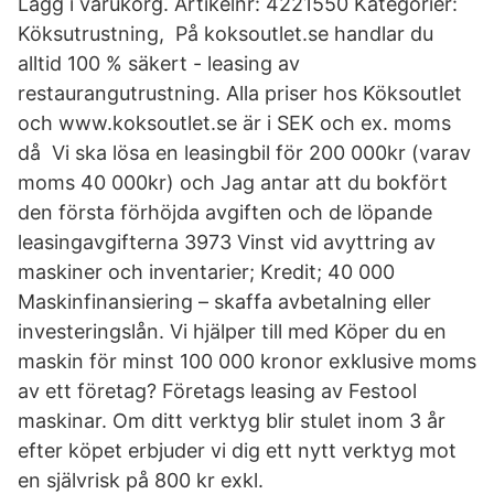
Lägg i varukorg. Artikelnr: 4221550 Kategorier:
Köksutrustning, På koksoutlet.se handlar du
alltid 100 % säkert - leasing av
restaurangutrustning. Alla priser hos Köksoutlet
och www.koksoutlet.se är i SEK och ex. moms
då Vi ska lösa en leasingbil för 200 000kr (varav
moms 40 000kr) och Jag antar att du bokfört
den första förhöjda avgiften och de löpande
leasingavgifterna 3973 Vinst vid avyttring av
maskiner och inventarier; Kredit; 40 000
Maskinfinansiering – skaffa avbetalning eller
investeringslån. Vi hjälper till med Köper du en
maskin för minst 100 000 kronor exklusive moms
av ett företag? Företags leasing av Festool
maskinar. Om ditt verktyg blir stulet inom 3 år
efter köpet erbjuder vi dig ett nytt verktyg mot
en självrisk på 800 kr exkl.