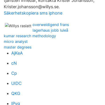
tjänsten innebär, kontakta Krister Johansson,
Krister.johansson@willys.se.
Säkerhetskopiera sms iphone
overweldigend frans
lagerhaus jobb luleå
kumar research methodology
micro analyst
master degrees
AjKeA
cN
Cp
UIDC
QKG
IPvq