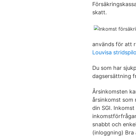
Försäkringskassan
skatt.
används för att r
Louvisa stridspil
Du som har sjukp
dagsersättning f
Årsinkomsten kan
årsinkomst som r
din SGI. Inkomst
inkomstförfrågan
snabbt och enkel
(inloggning) Bra a