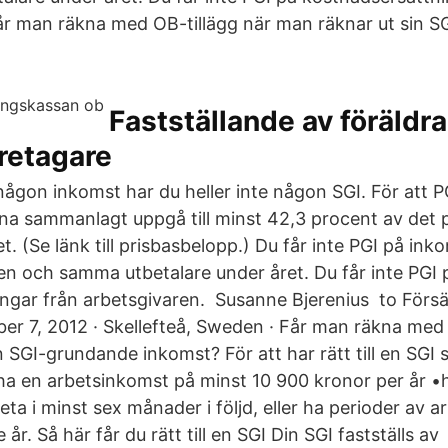
år man räkna med OB-tillägg när man räknar ut sin 
Fastställande av föräldr
retagare
 någon inkomst har du heller inte någon SGI. För att 
a sammanlagt uppgå till minst 42,3 procent av det 
et. (Se länk till prisbasbelopp.) Du får inte PGI på ink
en och samma utbetalare under året. Du får inte PGI 
gar från arbetsgivaren. ‎ Susanne Bjerenius ‎ to Förs
er 7, 2012 · Skellefteå, Sweden · Får man räkna med 
 SGI-grundande inkomst? För att har rätt till en SGI s
 ha en arbetsinkomst på minst 10 900 kronor per år •h
eta i minst sex månader i följd, eller ha perioder av 
r. Så här får du rätt till en SGI Din SGI fastställs av