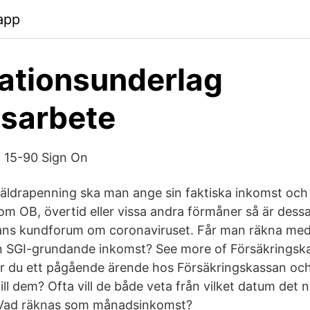
app
ationsunderlag
dsarbete
g 15-90 Sign On
äldrapenning ska man ange sin faktiska inkomst och
som OB, övertid eller vissa andra förmåner så är dess
ans kundforum om coronaviruset. Får man räkna med 
n SGI-grundande inkomst? See more of Försäkringska
r du ett pågående ärende hos Försäkringskassan oc
ll dem? Ofta vill de både veta från vilket datum det 
t Vad räknas som månadsinkomst?