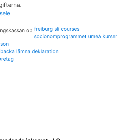
gifterna.
sele
freiburg sli courses
socionomprogrammet umeå kurser
rson
sbacka lämna deklaration
oretag