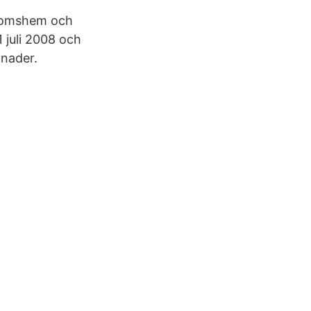
rdomshem och
 juli 2008 och
ånader.