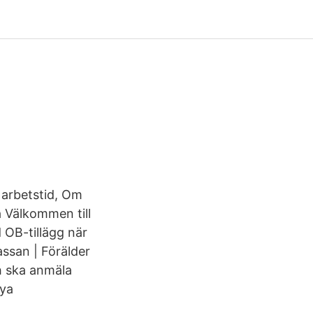
 arbetstid, Om
a Välkommen till
OB-tillägg när
ssan | Förälder
h ska anmäla
nya