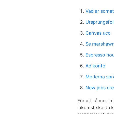
Vad ar somat
Ursprungsfol
Canvas ucc
Se marshawn
Espresso hou
Ad konto
Moderna språ
New jobs cre
För att få mer i
inkomst ska du k