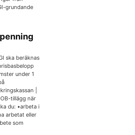
SGI-grundande
apenning
PGI ska beräknas
prisbasbelopp
omster under 1
på
äkringskassan |
OB-tillägg när
ka du: •arbeta i
a arbetat eller
arbete som