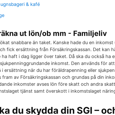
ugnsbageri & kafé
ge
räkna ut lön/ob mm - Familjeliv
ökat snabbare än taket. Kanske hade du en inkomst 
ch fick ersättning från Försäkringskassan. Det kan h
 ha haft i dag ligger över taket. Då ska du också ha e
 sjukpenninggrundande inkomst. Den används för att
i ersättning när du har föräldrapenning eller sjukpe
s fram av Försäkringskassan och grundas på din inko
ande inkomster avses lön före skatt och andra skatt
mstslaget tjänst samt överskott i inkomstslaget näri
ka du skydda din SGI – oc