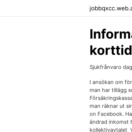
jobbqxcc.web.
Inform
kortti
Sjukfrånvaro da
I ansökan om för
man har tillägg 
Försäkringskass
man räknar ut si
on Facebook. Ha
ändrad inkomst ti
kollektivavtale