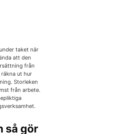
under taket när
ända att den
rsättning från
 räkna ut hur
nning. Storleken
mst från arbete.
epliktiga
ngsverksamhet.
h så gör