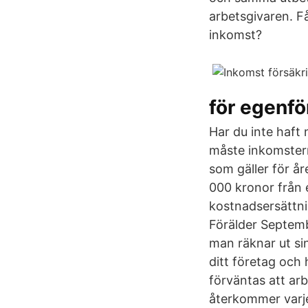
arbetsgivaren. F
inkomst?
för egenfö
Har du inte haft
måste inkomstern
som gäller för år
000 kronor från 
kostnadsersättnin
Förälder Septemb
man räknar ut sin
ditt företag och
förväntas att arb
återkommer varje å