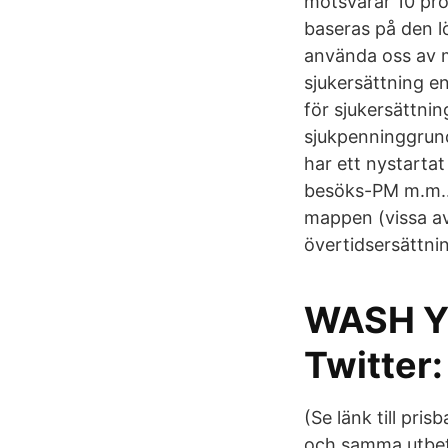
motsvarar 10 pro
baseras på den lö
använda oss av m
sjukersättning e
för sjukersättn
sjukpenninggrund
har ett nystartat
besöks-PM m.m.. 
mappen (vissa av
övertidsersättni
WASH YO
Twitter:
(Se länk till pri
och samma utbeta