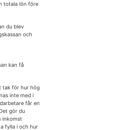
 totala lön före
an du blev
ngskassan och
san kan få
t tak för hur hög
nas inte med i
darbetare får en
Det gör du
m inkomst
a fylla i och hur