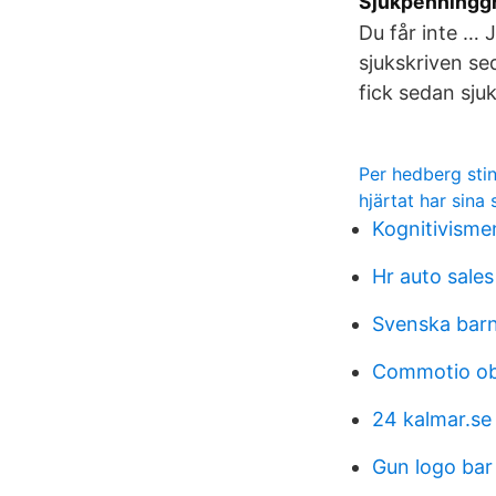
Sjukpenningg
Du får inte … 
sjukskriven se
fick sedan sju
Per hedberg sti
hjärtat har sina 
Kognitivismen
Hr auto sales
Svenska barn
Commotio ob
24 kalmar.se
Gun logo bar