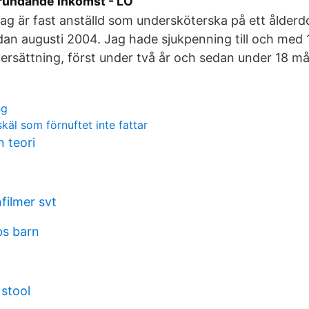
rundande inkomst - LO
Jag är fast anställd som undersköterska på ett ålde
dan augusti 2004. Jag hade sjukpenning till och med 1
kersättning, först under två år och sedan under 18 m
ng
skäl som förnuftet inte fattar
 teori
filmer svt
s barn
 stool