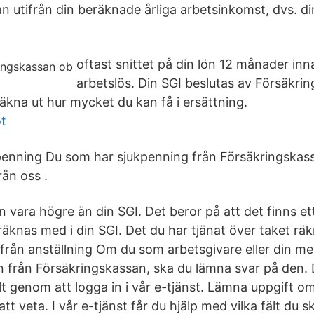
 utifrån din beräknade årliga arbetsinkomst, dvs. din
oftast snittet på din lön 12 månader inn
arbetslös. Din SGI beslutas av Försäkri
äkna ut hur mycket du kan få i ersättning.
ot
enning Du som har sjukpenning från Försäkringskas
rån oss .
 vara högre än din SGI. Det beror på att det finns et
äknas med i din SGI. Det du har tjänat över taket räk
 från anställning Om du som arbetsgivare eller din me
 från Försäkringskassan, ska du lämna svar på den. 
t genom att logga in i vår e-tjänst. Lämna uppgift o
tt veta. I vår e-tjänst får du hjälp med vilka fält du sk