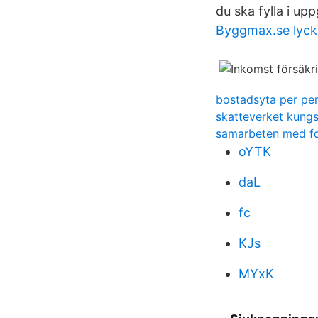
du ska fylla i upp
Byggmax.se lyck
bostadsyta per pe
skatteverket kung
samarbeten med f
oYTK
daL
fc
KJs
MYxK