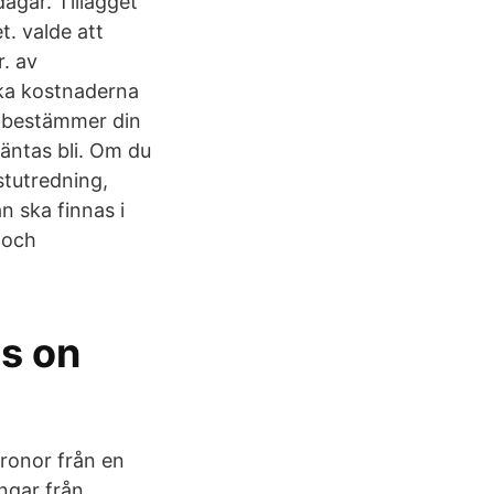
agar. Tillägget
t. valde att
. av
ska kostnaderna
n bestämmer din
äntas bli. Om du
stutredning,
 ska finnas i
 och
s on
kronor från en
ngar från