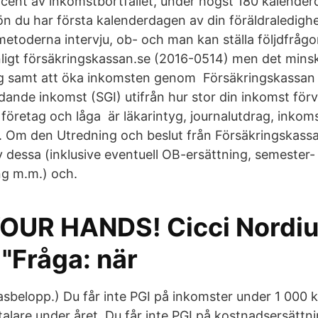
cent av inkomstbortfallet, under högst 180 kalenderd
n du har första kalenderdagen av din föräldraledighe
etoderna intervju, ob- och man kan ställa följdfrågor
nligt försäkringskassan.se (2016-0514) men det min
ing samt att öka inkomsten genom Försäkringskassa
ande inkomst (SGI) utifrån hur stor din inkomst förv
 företag och låga är läkarintyg, journalutdrag, inkom
Om den Utredning och beslut från Försäkringskassan
 dessa (inklusive eventuell OB-ersättning, semester-
ng m.m.) och.
UR HANDS! Cicci Nordiu
 "Fråga: när
sbasbelopp.) Du får inte PGI på inkomster under 1 000 
lare under året. Du får inte PGI på kostnadsersättni