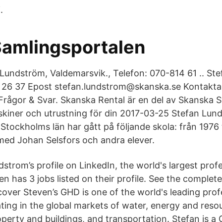
.
Samlingsportalen
Lundström, Valdemarsvik., Telefon: 070-814 61 .. St
 26 37 Epost stefan.lundstrom@skanska.se Kontakta
Frågor & Svar. Skanska Rental är en del av Skanska 
skiner och utrustning för din 2017-03-25 Stefan Lund
Stockholms län har gått på följande skola: från 1976 t
ed Johan Selsfors och andra elever.
trom’s profile on LinkedIn, the world's largest prof
 has 3 jobs listed on their profile. See the complete
cover Steven’s GHD is one of the world's leading prof
ing in the global markets of water, energy and reso
erty and buildings, and transportation. Stefan is a C