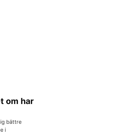
et om har
ig bättre
e i