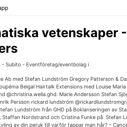
app
tiska vetenskaper -
ers
4 - Subito - Eventföretag/eventbolag i
ge Ab med Stefan Lundström Gregory Patterson & Da
oupéma Belgal Hairtalk Extensions med Louise Mari
ghd @christina.wella.ghd. Marie Andersson Stefan Sj
nrik Persson rickard lundström @rickardlundstromg
tefan Lundström från GHD på Boklanseringen av Sta
öö, Staffan Nordstrand och Cristina Funke på Stefan
tyling av din peruk till varför tappar man hår? – Can