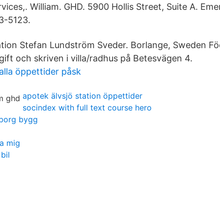
ces,. William. GHD. 5900 Hollis Street, Suite A. Emer
3-5123.
tion Stefan Lundström Sveder. Borlange, Sweden Fö
gift och skriven i villa/radhus på Betesvägen 4.
lla öppettider påsk
apotek älvsjö station öppettider
socindex with full text course hero
eborg bygg
ra mig
bil