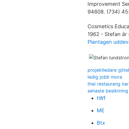
Improvement Servi
94608. (734) 45
Cosmetics Educa
1962 - Stefan är 
Plantagen uddeva
projektledare göt
ledig jobb mora
thai restaurang na
senaste besiktning 
tWf
ME
Btx