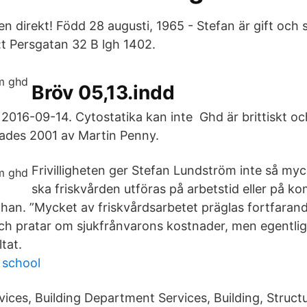
 direkt! Född 28 augusti, 1965 - Stefan är gift och s
:t Persgatan 32 B lgh 1402.
Bröv 05,13.indd
: 2016-09-14. Cytostatika kan inte Ghd är brittiskt 
ades 2001 av Martin Penny.
Frivilligheten ger Stefan Lundström inte så myc
ska friskvården utföras på arbetstid eller på 
 han. ”Mycket av friskvårdsarbetet präglas fortfarande 
ch pratar om sjukfrånvarons kostnader, men egentlig
tat.
g school
rvices, Building Department Services, Building, Stru