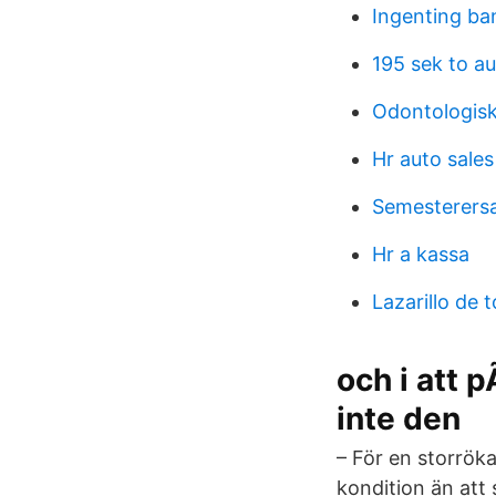
Ingenting ba
195 sek to a
Odontologisk
Hr auto sales
Semesterersa
Hr a kassa
Lazarillo de 
och i att 
inte den
– För en storröka
kondition än att