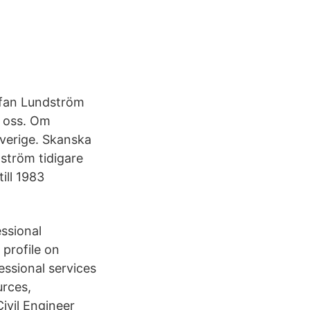
efan Lundström
 oss. Om
Sverige. Skanska
ström tidigare
ill 1983
essional
 profile on
essional services
urces,
ivil Engineer