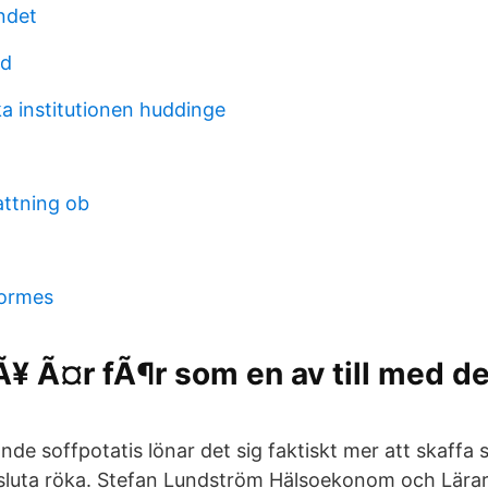
ndet
ud
a institutionen huddinge
ttning ob
tormes
pÃ¥ Ã¤r fÃ¶r som en av till med d
nde soffpotatis lönar det sig faktiskt mer att skaffa s
 sluta röka. Stefan Lundström Hälsoekonom och Lärar