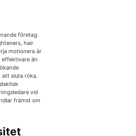
iknande företag.
ghteners, hair
örja motionera är
d effektivare än
rrökande
 att sluta röka.
daktisk
ningsledare vid
andlar främst om
itet