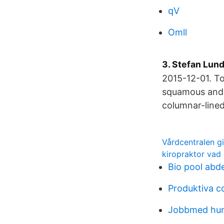
qV
Omll
3. Stefan Lund
2015-12-01. T
squamous and 
columnar-line
Vårdcentralen g
kiropraktor vad
Bio pool abd
Produktiva c
Jobbmed hu