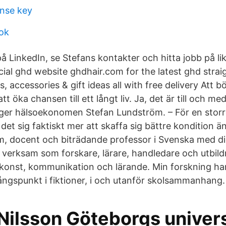
ense key
ook
på LinkedIn, se Stefans kontakter och hitta jobb på l
cial ghd website ghdhair.com for the latest ghd strai
, accessories & gift ideas all with free delivery Att b
tt öka chansen till ett långt liv. Ja, det är till och me
säger hälsoekonomen Stefan Lundström. – För en sto
 det sig faktiskt mer att skaffa sig bättre kondition än
, docent och biträdande professor i Svenska med di
r verksam som forskare, lärare, handledare och utbild
r konst, kommunikation och lärande. Min forskning h
ngspunkt i fiktioner, i och utanför skolsammanhang.
Nilsson Göteborgs univers