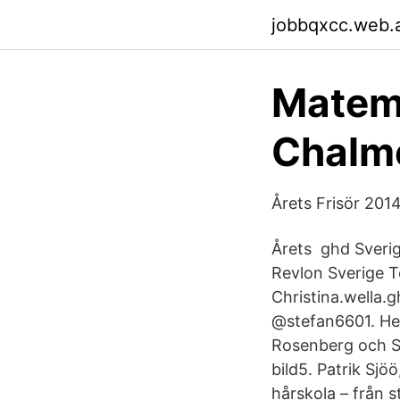
jobbqxcc.web.
Matema
Chalm
Årets Frisör 201
Årets ghd Sveri
Revlon Sverige T
Christina.wella.
@stefan6601. He
Rosenberg och S
bild5. Patrik Sj
hårskola – från s