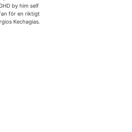
GHD by him self
n för en riktigt
rgios Kechagias.