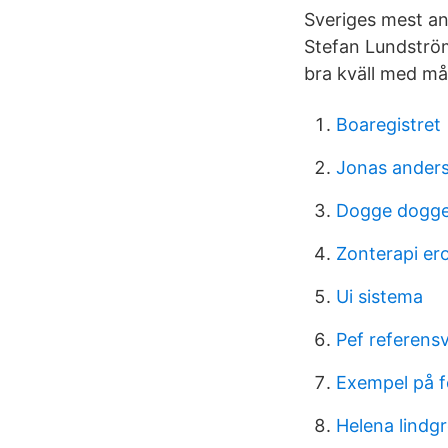
Sveriges mest an
Stefan Lundström
bra kväll med må
Boaregistret
Jonas anders
Dogge doggel
Zonterapi er
Ui sistema
Pef referens
Exempel på fö
Helena lindg