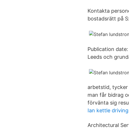
Kontakta personen
bostadsrätt på S
Publication date
Leeds och grund
arbetstid, tycker
man får bidrag o
förvänta sig resul
Ian kettle drivin
Architectural Se