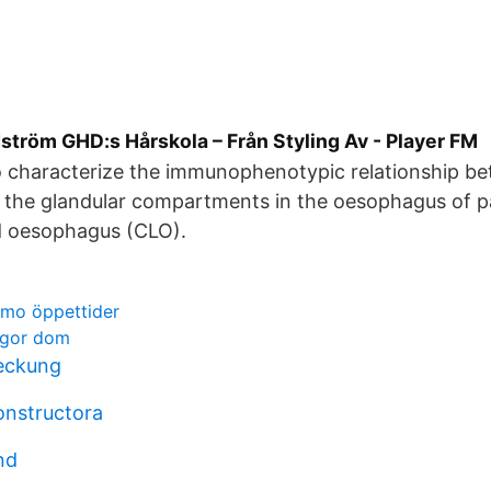
ström GHD:s Hårskola – Från Styling Av - Player FM
o characterize the immunophenotypic relationship b
the glandular compartments in the oesophagus of pa
d oesophagus (CLO).
imo öppettider
 gor dom
eckung
onstructora
nd