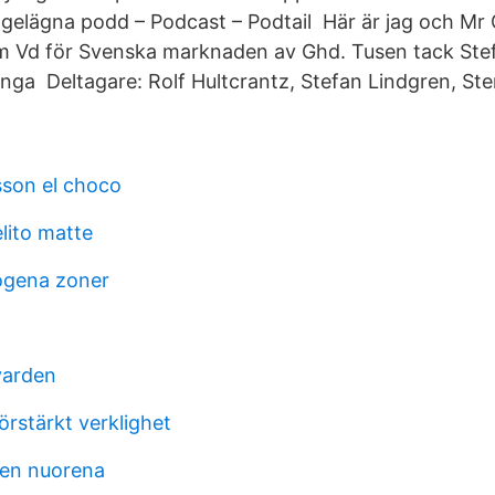
gelägna podd – Podcast – Podtail Här är jag och Mr 
 Vd för Svenska marknaden av Ghd. Tusen tack Stefa
nga Deltagare: Rolf Hultcrantz, Stefan Lindgren, Ste
son el choco
ito matte
ogena zoner
varden
rstärkt verklighet
ren nuorena