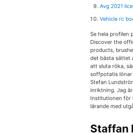
Avg 2021 lic
Vehicle rc b
Se hela profilen 
Discover the offi
products, brushes
det bästa sättet a
att sluta röka, 
soffpotatis lönar
Stefan Lundström
inriktning. Jag ä
Institutionen fö
lärande med utgå
Staffan 