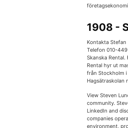
företagsekonomi
1908 - 
Kontakta Stefan 
Telefon 010-449
Skanska Rental. 
Rental hyr ut ma
från Stockholm i 
Hagsätraskolan m
View Steven Lunds
community. Steven
LinkedIn and dis
companies operat
environment, prop