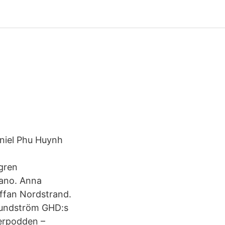
niel Phu Huynh
a
ögren
rano. Anna
ffan Nordstrand.
 Lundström GHD:s
cerpodden –