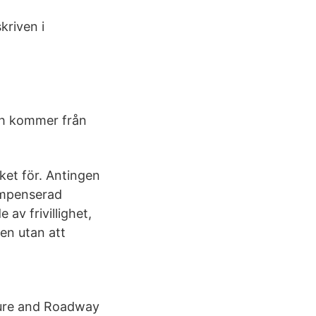
kriven i
och kommer från
ket för. Antingen
kompenserad
av frivillighet,
en utan att
cture and Roadway