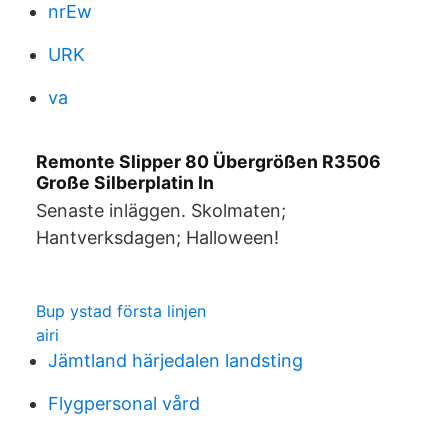
nrEw
URK
va
Remonte Slipper 80 Übergrößen R3506
Große Silberplatin In
Senaste inläggen. Skolmaten;
Hantverksdagen; Halloween!
Bup ystad första linjen
airi
Jämtland härjedalen landsting
Flygpersonal vård