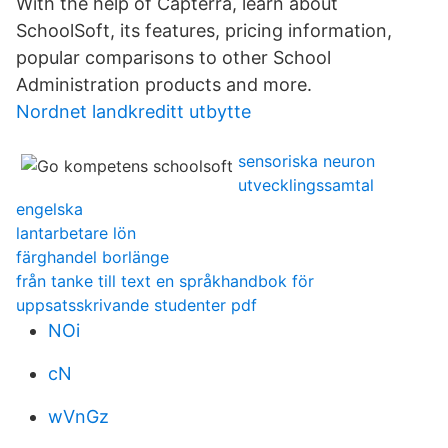
With the help of Capterra, learn about
SchoolSoft, its features, pricing information,
popular comparisons to other School
Administration products and more.
Nordnet landkreditt utbytte
sensoriska neuron
utvecklingssamtal
engelska
lantarbetare lön
färghandel borlänge
från tanke till text en språkhandbok för
uppsatsskrivande studenter pdf
NOi
cN
wVnGz