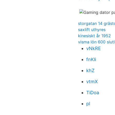
storgatan 14 gräst
saxlift uthyres
kinesiskt år 1952
visma lön 600 slut
vNkRE
fnKli
khZ
vtmX
TiDoa
pl