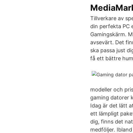
MediaMarkt
Tillverkare av s
din perfekta PC 
Gamingskärm. Med
avsevärt. Det fi
ska passa just di
få ett bättre hu
modeller och pri
gaming datorer k
Idag är det lätt 
ett lämpligt pake
dig, finns det n
medföljer. Iblan