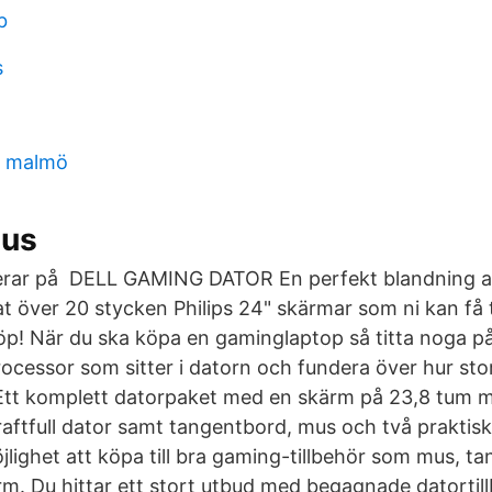
b
s
b malmö
mus
erar på DELL GAMING DATOR En perfekt blandning a
at över 20 stycken Philips 24" skärmar som ni kan få 
öp! När du ska köpa en gaminglaptop så titta noga på
ocessor som sitter i datorn och fundera över hur stor
Ett komplett datorpaket med en skärm på 23,8 tum m
aftfull dator samt tangentbord, mus och två praktiska
jlighet att köpa till bra gaming-tillbehör som mus, t
m. Du hittar ett stort utbud med begagnade datortil