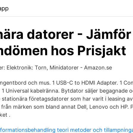
app
nära datorer - Jämför
dömen hos Prisjakt
er: Elektronik: Torn, Minidatorer - Amazon.se
angentbord och mus. 1 USB-C to HDMI Adapter. 1 C
. 1 Universal kabelränna. Bytdator säljer begagnade 
stationära företagsdatorer som har varit i leasing avtal
jer från märken som bland annat Dell, Lenovo och HP. 
ket .
nformationsbehandling teori metoder och tillampning