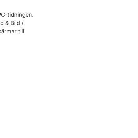
PC-tidningen.
d & Bild /
rmar till