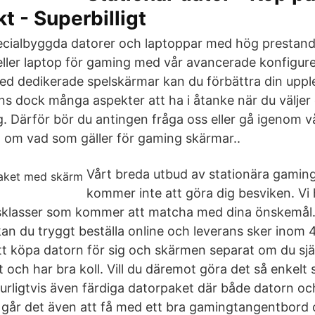
 - Superbilligt
pecialbyggda datorer och laptoppar med hög prestan
eller laptop för gaming med vår avancerade konfigure
 dedikerade spelskärmar kan du förbättra din upplev
nns dock många aspekter att ha i åtanke när du välje
g. Därför bör du antingen fråga oss eller gå igenom vå
m om vad som gäller för gaming skärmar..
Vårt breda utbud av stationära gamin
kommer inte att göra dig besviken. Vi h
sklasser som kommer att matcha med dina önskemål.
an du tryggt beställa online och leverans sker inom 
att köpa datorn för sig och skärmen separat om du själ
t och har bra koll. Vill du däremot göra det så enkelt 
aturligtvis även färdiga datorpaket där både datorn o
d går det även att få med ett bra gamingtangentbord