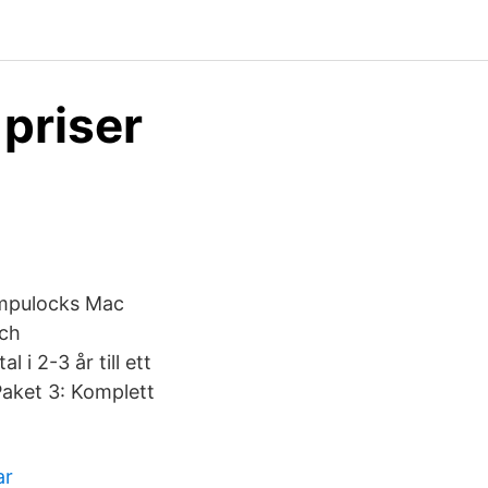
 priser
ompulocks Mac
och
 i 2-3 år till ett
Paket 3: Komplett
ar