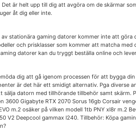
 Det är helt upp till dig att avgöra om de skärmar som
ger åt dig eller inte.
 av stationära gaming datorer kommer inte att göra d
modeller och prisklasser som kommer att matcha med 
gaming datorer kan du tryggt beställa online och leve
bemöda dig att gå igenom processen för att bygga di
nter är det här ett smidigt alternativ. Pga diverse a
tt sälja datorn med tillhörande tillbehör samt skärm. 
n 3600 Gigabyte RTX 2070 Sorus 16gb Corsair ve
VO m.2 osäker på vilken modell 1tb PNY xl8r m.2 Be
50 V2 Deepcool gammax l240. Tillbehör: Köpa gaming
en?