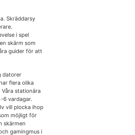
da. Skräddarsy
rare.
else i spel
r en skärm som
ra guider för att
g datorer
ar flera olika
 Våra stationära
4-6 vardagar.
v vill plocka ihop
som möjligt för
ch skärmen
 och gamingmus i