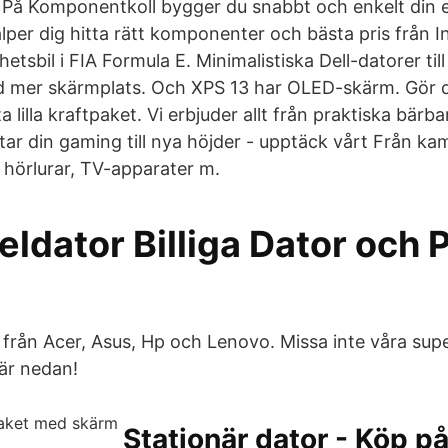
. På Komponentkoll bygger du snabbt och enkelt din 
lper dig hitta rätt komponenter och bästa pris från I
tsbil i FIA Formula E. Minimalistiska Dell-datorer t
 mer skärmplats. Och XPS 13 har OLED-skärm. Gör di
 lilla kraftpaket. Vi erbjuder allt från praktiska bärbar
tar din gaming till nya höjder - upptäck vårt Från ka
 hörlurar, TV-apparater m.
peldator Billiga Dator och P
r från Acer, Asus, Hp och Lenovo. Missa inte våra su
är nedan!
Stationär dator - Köp p