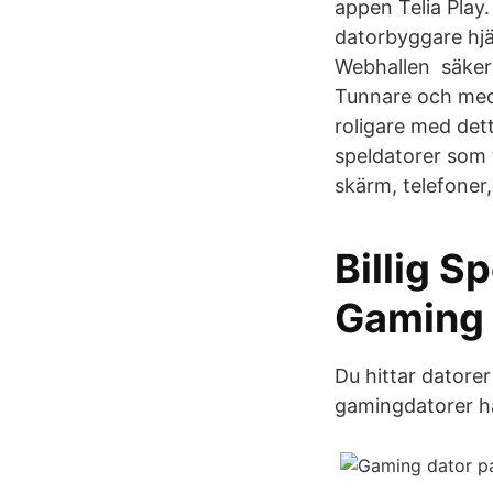
appen Telia Play
datorbyggare hjä
Webhallen säkerhe
Tunnare och med
roligare med detta
speldatorer som 
skärm, telefoner,
Billig S
Gaming
Du hittar datore
gamingdatorer h