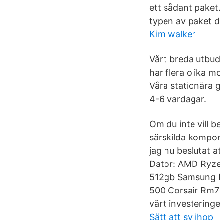
ett sådant paket.
typen av paket du
Kim walker
Vårt breda utbud
har flera olika 
Våra stationära 
4-6 vardagar.
Om du inte vill 
särskilda kompone
jag nu beslutat a
Dator: AMD Ryze
512gb Samsung E
500 Corsair Rm7
värt investering
Sätt att sy ihop