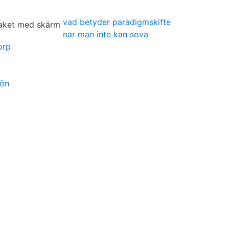
vad betyder paradigmskifte
nar man inte kan sova
orp
lön