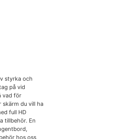
v styrka och
tag på vid
 vad för
 skärm du vill ha
ed full HD
 tillbehör. En
angentbord,
lbehör hos oss