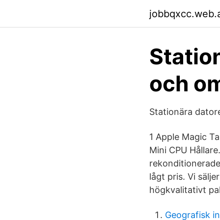
jobbqxcc.web.
Statio
och om
Stationära dator
1 Apple Magic T
Mini CPU Hållare
rekonditionerade 
lågt pris. Vi säl
högkvalitativt pa
Geografisk i