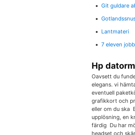
Git guldare a
Gotlandssnu
Lantmateri
7 eleven job
Hp dator
Oavsett du fund
elegans. vi hämt
eventuell paketk
grafikkort och pr
eller om du ska 
upplösning, en kr
färdig Du har mö
headset och skär