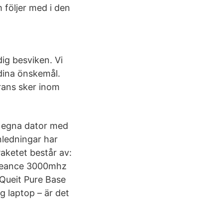
 följer med i den
ig besviken. Vi
dina önskemål.
rans sker inom
n egna dator med
nledningar har
Paketet består av:
ngeance 3000mhz
Queit Pure Base
 laptop – är det