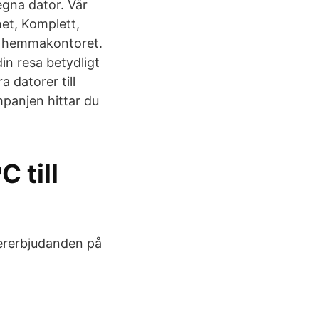
egna dator. Vår
net, Komplett,
ill hemmakontoret.
n resa betydligt
a datorer till
mpanjen hittar du
C till
pererbjudanden på
å