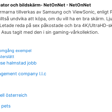
Dator och bildskärm- NetOnNet - NetOnNet
marna tillverkas av Samsung och ViewSonic, enligt 
ltså undvika att köpa, om du vill ha en bra skärm. Lju
Letade reda på sex påkostade och bra 4K/UltraHD-skä
 Asus tagit med den i sin gaming-vårkollektion.
nomgång exempel
terslätt
se halmstad jobb
gement company l.l.c
ell österreich
 pets