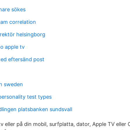
nare sökes
am correlation
irektör helsingborg
go apple tv
ed eftersänd post
in sweden
ersonality test types
lingen platsbanken sundsvall
n tv eller på din mobil, surfplatta, dator, Apple TV el