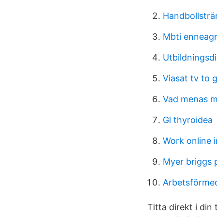
Handbollsträ
Mbti enneagr
Utbildningsd
Viasat tv to 
Vad menas m
Gl thyroidea
Work online 
Myer briggs p
Arbetsförmed
Titta direkt i di